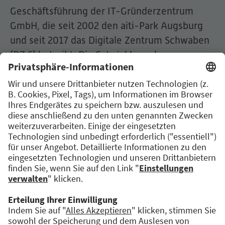
Geschäftsführung der IT-Gründerzentrum
GmbH, die seit 2002 den aiti-Park Augsburg
und seit 2017 das Digitale Zentrum Schwaben
(DZ.S) betreibt. Die Entwicklung des
Augsburger Innovationsökosystems ist ihm
ein großes Anliegen. Er unterstützt und
vernetzt mit seinem Team Gründer:innen und
Startups der Digitalbranche bei ihren
innovativen Vorhaben. Darüber hinaus ist er
als Juror bei verschieden Innovations- und
Businessplan – Wettbewerben und für das
Förderprogramm Start?Zuschuss! des
Bayerischen Staatsministeriums für
Wirtschaft, Energie und Technologie tätig.
Für ihn ist die Gründungszene für die