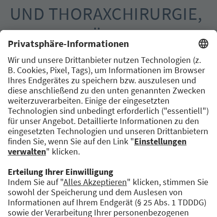
UND THORAXCHIRURGIE,
UNIVERSITÄTSKLINIKUM
AUGSBURG
Die Ernennung Prof. Dr. Katharina Beyers als
Lehrstuhlinhaberin und Klinikdirektorin für
Allgemein-, Viszeral-, Transplantations- und
Thoraxchirurgie (AVTT) Mitte letzten Jahres
gilt als Glücksfall für die Augsburger
Universitätsmedizin. Das wissenschaftliche
Profil der 44-Jährigen passt ideal zur
translationalen und interdisziplinären
Forschungsstrategie von Fakultät und Uniklinik