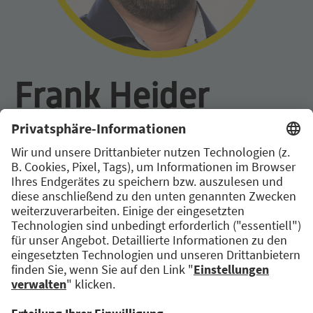
Frank Heider
DIRECTOR R&D ARGUS
CLOUD, BARAMUNDI
SOFTWARE GMBH
Vom Studenten zum Director Research &
Development Argus Cloud:
Diplom-Informatiker, Frank Heider startete
seine IT-Karriere 2009 im Rahmen seiner