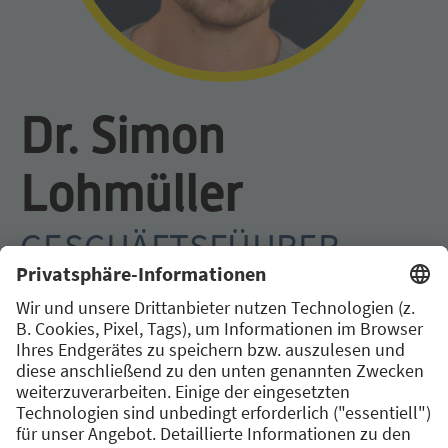
Dr. Simon
Lohmüller
GESCHÄFTSFÜHRER
QBILON GMBH
Dr. Simon Lohmüller ist Geschäftsführer der
qbilon GmbH, einem Augsburger Software-
Startup, das eine Plattform zur automatischen