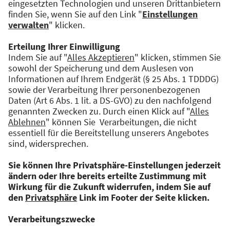
Erfassung, Analyse und Optimierung von
hybriden IT-Landschaften entwickelt.
Nach dem Studium hat Simon an der
Universität Augsburg sehr wirtschaftsnah in
Informatik promoviert und dabei einen guten
Einblick in die IT-Strukturen von
Großunternehmen bekommen.
Zusammen mit den drei Mitgründern hat er
sich das Ziel gesetzt, die IT-Landschaften in
großen und mittelständischen Unternehmen
mit qbilon überschaubar und kostengünstiger
zu gestalten.