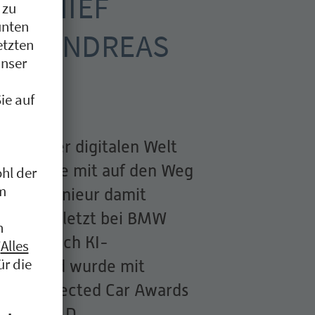
ND CHIEF
CER, ANDREAS
P
 ist in der digitalen Welt
ere gerne mit auf den Weg
erte Ingenieur damit
hat er zuletzt bei BMW
den Bereich KI-
ktion und wurde mit
des Connected Car Awards
UTER BILD.