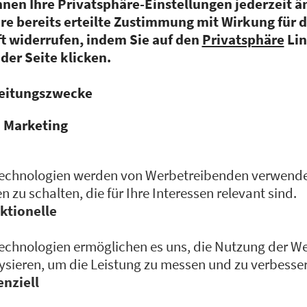
In einer Zeit, in der alle 
und Big Data sprechen und
Bescheid wissen, gibt er i
konkret zu verstehen, was 
Wie er jetzt bei einem fort
mit seiner Digitalisierung
Zukunft stellt, erfahren 
Group bei Rocketeer.