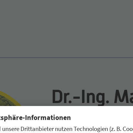
Dr.-Ing. M
Schindler