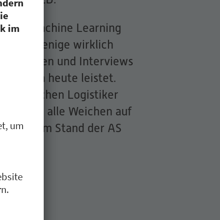
über KI, Machine Learning
 doch wenige wirklich
n Vorträgen und Interviews
KI schon heute leistet.
schrittlichen Logistiker
sstrategie alle Weichen auf
Besucher am Stand der AS