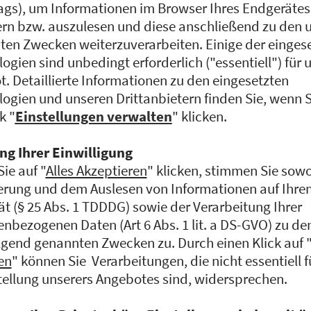
KI EXPERTE U
DIGITAL OFFI
SCHMID GROU
Dr.-Ing. Matthias Schindler
zu hause – und nimmt and
dorthin. Dass der promovi
echten Mehrwert schafft, 
bewiesen: Dort leitete er 
Innovationen in der Produ
seinem Team Preisträger 
der AUTO BILD und COMP