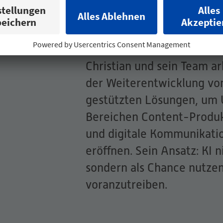
Diskussion um die digitale
Vision & Ausblick
Christian und sein Team ar
der Weiterentwicklung vo
gestützten Lösungen, um
Bereichen Content-Produk
und digitale Kommunikati
eröffnen. Sein Ansatz: KI 
sondern als Chance nutze
voranzutreiben.