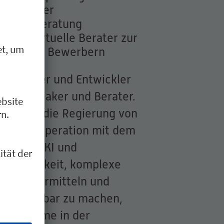
zung in der
Schülerberatung
en – Virtuelle Berater zur
nden und Bewerbern
ternehmer und Entwickler
ragter Speaker und Berater.
räge für die Regierung von
r in Kooperation mit dem
erte für KI und
ine Fähigkeit, komplexe
ich zu vermitteln und
ng greifbar zu machen,
gen Stimme in der