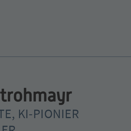
Strohmayr
E, KI-PIONIER
ER,