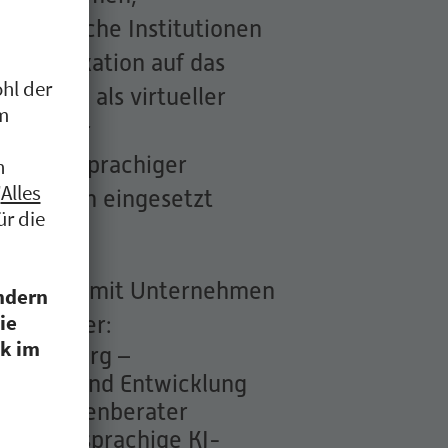
öffentliche Institutionen
Kommunikation auf das
AA kann als virtueller
eraktiver
ls mehrsprachiger
le Schulen eingesetzt
otprojekte mit Unternehmen
, darunter:
e Augsburg –
leitung und Entwicklung
ver Studienberater
n – Mehrsprachige KI-