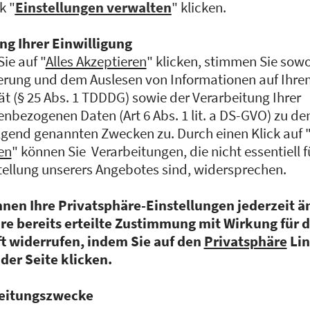
Bildungseinrichtungen und 
dabei unterstützen, ihre 
nächste Level zu heben. RI
Berater für Banken, als int
Ausbildungsberater oder a
Infopoint für internationa
werden.
Bereits heute gibt es Pil
und Bildungseinrichtungen
Technische Hochschul
Wissenschaftliche Beg
von RIAA als interakti
Internationale Schule