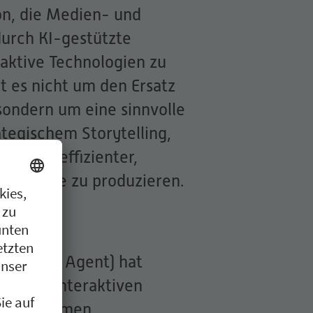
ion, die Medien- und
urch KI-gestützte
aktive Technologien zu
t es nicht um den Ersatz
sondern um eine sinnvolle
ategischem Storytelling,
elfen, effizienter,
er Inhalte zu produzieren.
active AI Agent) hat
Art von interaktiven
 Unternehmen,