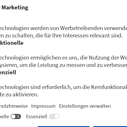
Avatare zur Unterstüt
Schulverwaltung und 
Banken & HR-Abteilung
Unterstützung von Ku
Neben seiner Rolle als Un
ist Christian auch ein gef
Er hat unter anderem Vort
Schwaben gehalten und wa
Bundeskriminalamt als Exp
Cybercrime im Einsatz. Se
KI-Technologien verständl
deren praktische Anwendu
macht ihn zu einer wichti