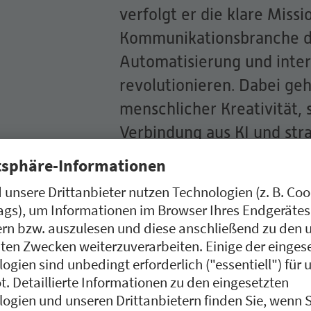
verfolgt er die klare Miss
Kommunikationsbranche d
Automatisierung und inter
revolutionieren. Dabei geh
menschlicher Kreativität, 
Verbindung aus KI und str
um Unternehmen dabei zu h
innovativer und skalierbar
Innovationen & Erfolge
Mit RIAA (Real-time Inter
Christian eine völlig neue 
Avataren entwickelt, die