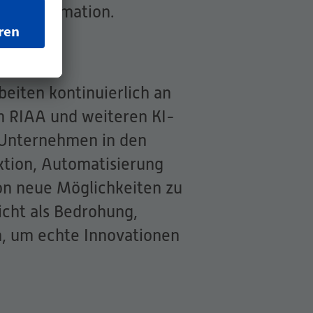
 Transformation.
beiten kontinuierlich an
n RIAA und weiteren KI-
 Unternehmen in den
tion, Automatisierung
on neue Möglichkeiten zu
nicht als Bedrohung,
n, um echte Innovationen