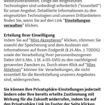
momentan auch schon an neuen Sorten und
Special Editions.
Andre Klan
Andre Klan hat selbst bereits viel Start-up
Erfahrung. Er war Head of Finance bei dem
Augsburger Start-up Little Lunch, seit dem
erfolgreichen Exit 2021 ist er als Head of
Finance and Controlling bei dem Software
Start-up Xentral tätig. Außerdem ist er seit
September 2021 Gründer und CEO von hye.
Foto: Adrian Beck PHOTOGRAPHER ©