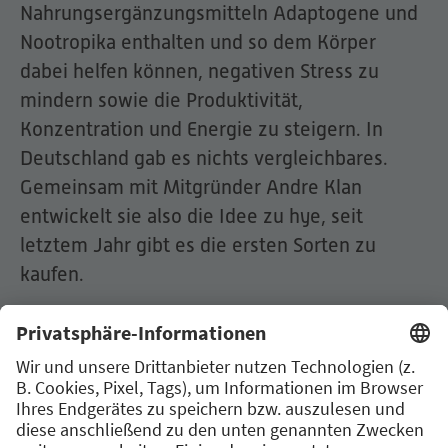
Nahrungsergänzungsmitteln Adaptogene und
Nootropika enthalten und so dem Körper
dabei helfen können, negativen Stress zu
mindern sowie die Produktivität,
Konzentration und Energie zu steigern. In
Deutschland gab es nichts vergleichbares.
Gemeinsam mit Mitgründer Andre Klan
entwickelt sie also die Idee zu hye, seit
letztem Jahr gibt es die ersten Sorten zu
kaufen.
Als Co-Founderin übernimmt Cathy wichtige
Rollen innerhalb des hye-Teams und ist unter
anderem für die leckeren Sorten
verantwortlich. So ist sie immer auf der Suche
nach den besten Geschmäckern und tüftelt